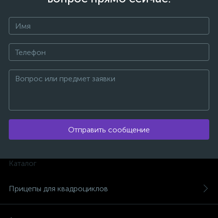
ых
Отправить сообщение
Каталог
Прицепы для квадроциклов