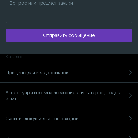
Отправить сообщение
ых
Каталог
Прицепы для квадроциклов
Аксессуары и комплектующие для катеров, лодок
и яхт
Сани-волокуши для снегоходов