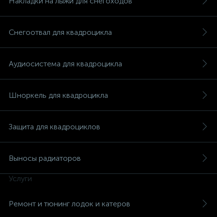
Накладки на лыжи для снегоходов
Снегоотвал для квадроцикла
Аудиосистема для квадроцикла
Шноркель для квадроцикла
Защита для квадроциклов
Выносы радиаторов
Услуги
каты
Ремонт и тюнинг лодок и катеров