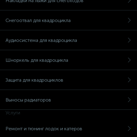
Накладки на лыжи для снегоходов
Снегоотвал для квадроцикла
Аудиосистема для квадроцикла
Шноркель для квадроцикла
Защита для квадроциклов
Выносы радиаторов
Услуги
каты
Ремонт и тюнинг лодок и катеров