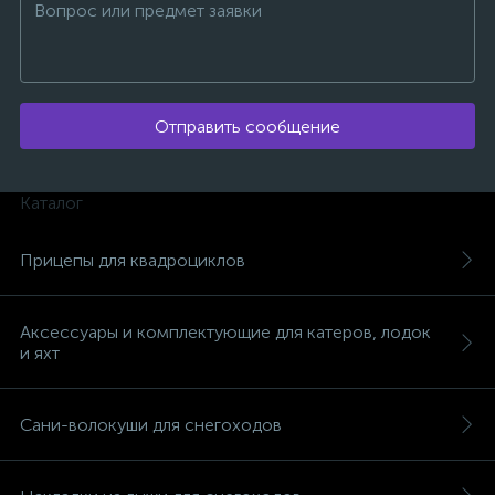
Отправить сообщение
ых
Каталог
Прицепы для квадроциклов
Аксессуары и комплектующие для катеров, лодок
и яхт
Сани-волокуши для снегоходов