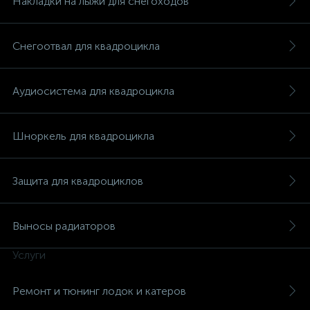
Накладки на лыжи для снегоходов
Снегоотвал для квадроцикла
Аудиосистема для квадроцикла
Шноркель для квадроцикла
Защита для квадроциклов
Выносы радиаторов
Услуги
каты
Ремонт и тюнинг лодок и катеров