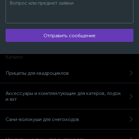
Отправить сообщение
ых
Каталог
Прицепы для квадроциклов
Аксессуары и комплектующие для катеров, лодок
и яхт
Сани-волокуши для снегоходов