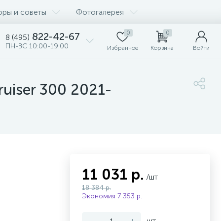
оры и советы
Фотогалерея
0
0
822-42-67
8 (495)
ПН-ВС 10:00-19:00
Избранное
Корзина
Войти
uiser 300 2021-
11 031 р.
/шт
18 384 р.
Экономия 7 353 р.
-
+
шт