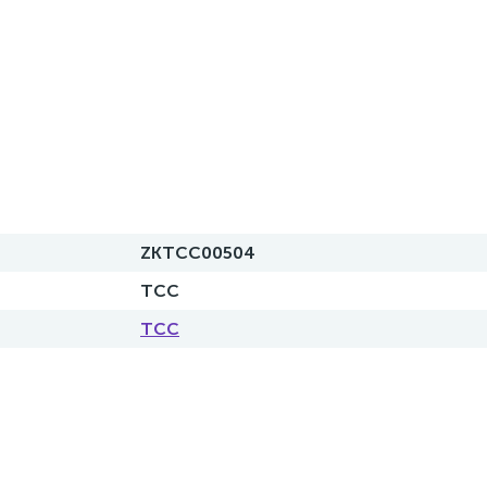
ZKTCC00504
ТСС
ТСС