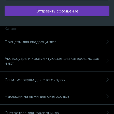
Отправить сообщение
Каталог
Прицепы для квадроциклов
Аксессуары и комплектующие для катеров, лодок
и яхт
Сани-волокуши для снегоходов
каты
Накладки на лыжи для снегоходов
Снегоотвал для квадроцикла