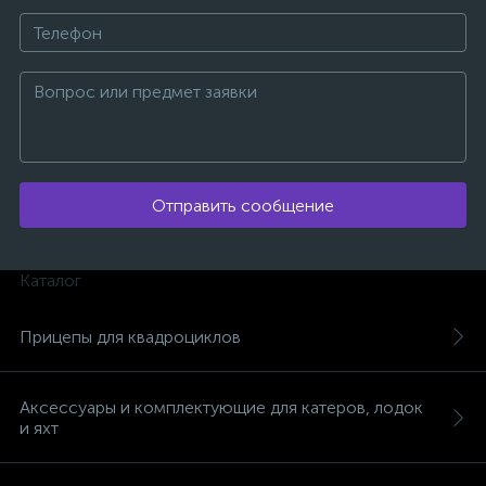
Отправить сообщение
Каталог
Прицепы для квадроциклов
Аксессуары и комплектующие для катеров, лодок
каты
и яхт