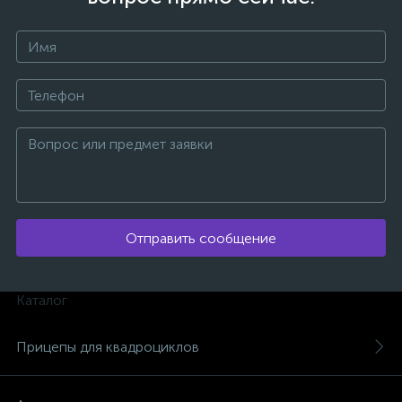
Отправить сообщение
Каталог
каты
Прицепы для квадроциклов