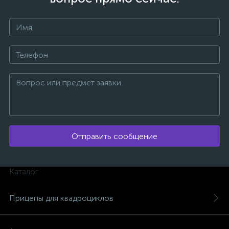
ых
Отправить сообщение
Каталог
Прицепы для квадроциклов