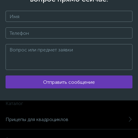
ых
Отправить сообщение
Каталог
Прицепы для квадроциклов