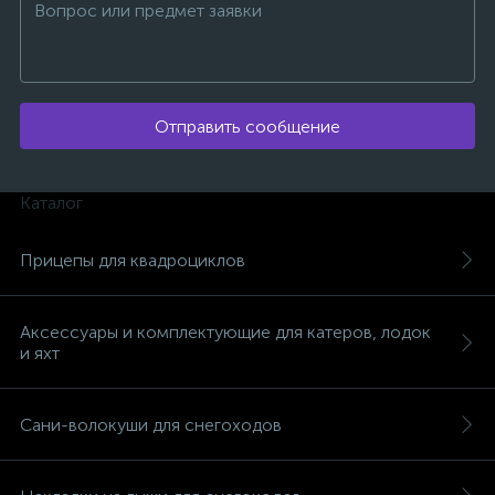
Отправить сообщение
ых
Каталог
Прицепы для квадроциклов
Аксессуары и комплектующие для катеров, лодок
и яхт
Сани-волокуши для снегоходов