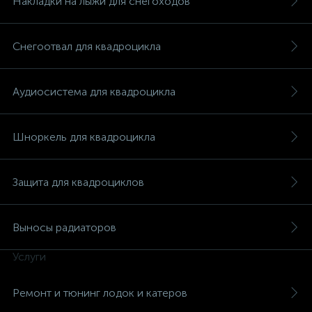
Накладки на лыжи для снегоходов
Снегоотвал для квадроцикла
Аудиосистема для квадроцикла
Шноркель для квадроцикла
Защита для квадроциклов
Выносы радиаторов
Услуги
каты
Ремонт и тюнинг лодок и катеров