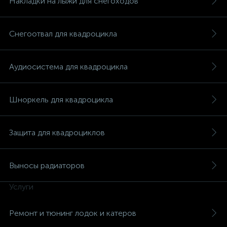
Накладки на лыжи для снегоходов
Снегоотвал для квадроцикла
Аудиосистема для квадроцикла
Шноркель для квадроцикла
Защита для квадроциклов
Выносы радиаторов
Услуги
каты
Ремонт и тюнинг лодок и катеров