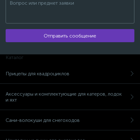
Отправить сообщение
ых
Каталог
Прицепы для квадроциклов
Аксессуары и комплектующие для катеров, лодок
и яхт
Сани-волокуши для снегоходов