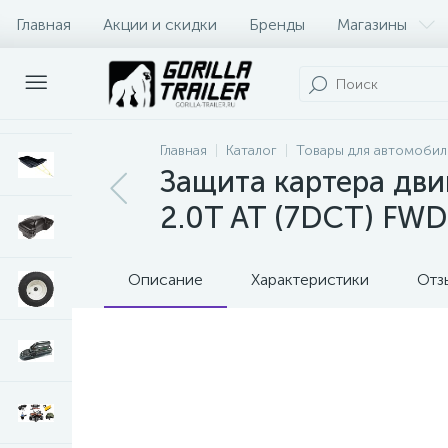
Главная
Акции и скидки
Бренды
Магазины
Оплата и доставка
Контакты
Главная
Каталог
Товары для автомобил
Защита картера двиг
2.0T AT (7DCT) FWD
Описание
Характеристики
Отз