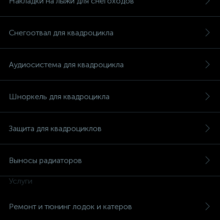
Накладки на лыжи для снегоходов
Снегоотвал для квадроцикла
Аудиосистема для квадроцикла
Шноркель для квадроцикла
Защита для квадроциклов
Выносы радиаторов
Услуги
каты
Ремонт и тюнинг лодок и катеров