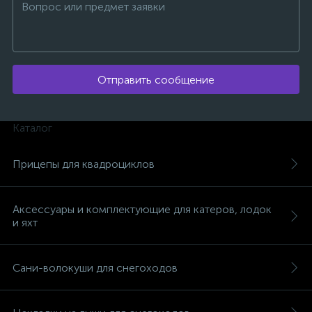
Отправить сообщение
ых
Каталог
Прицепы для квадроциклов
Аксессуары и комплектующие для катеров, лодок
и яхт
Сани-волокуши для снегоходов