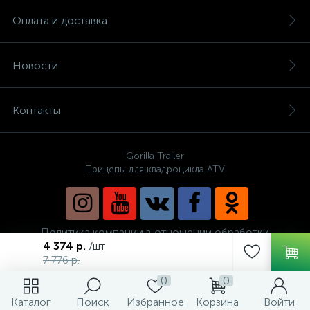
Оплата и доставка
Новости
Контакты
Gorilla Trailer
Прицепы для квадроцикла ATV
Политика компании в отношении обработки
персональных данных
4 374 р.
/шт
7 776 р.
0
0
Каталог
Поиск
Избранное
Корзина
Войти