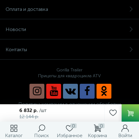
Оплата и доставка
Новости
Контакты
Gorilla Trailer
Прицепы для квадроцикла ATV
Политика компании в отношении обработки
персональных данных
6 832 р.
/шт
12 144 р.
0
0
Каталог
Поиск
Избранное
Корзина
Войти