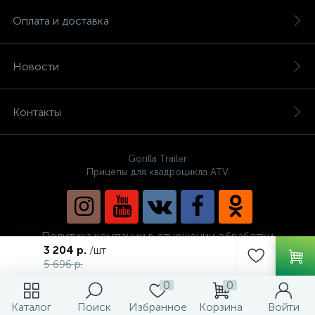
Оплата и доставка
Новости
Контакты
Gorilla Trailer
Прицепы для квадроцикла ATV
Политика компании в отношении обработки
персональных данных
3 204 р.
/шт
5 696 р.
0
0
Каталог
Поиск
Избранное
Корзина
Войти