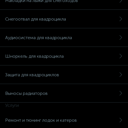
Накладки на лыжи для снегоходов
Снегоотвал для квадроцикла
Аудиосистема для квадроцикла
Шноркель для квадроцикла
Защита для квадроциклов
Выносы радиаторов
Услуги
каты
Ремонт и тюнинг лодок и катеров