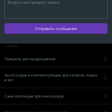
Отправить сообщение
ых
Каталог
Прицепы для квадроциклов
Аксессуары и комплектующие для катеров, лодок
и яхт
Сани-волокуши для снегоходов