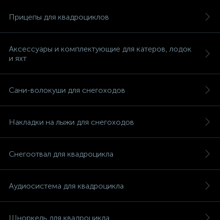
Прицепы для квадроциклов
Аксессуары и комплектующие для катеров, лодок
и яхт
Сани-волокуши для снегоходов
Накладки на лыжи для снегоходов
Снегоотвал для квадроцикла
каты
Аудиосистема для квадроцикла
Шноркель для квадроцикла