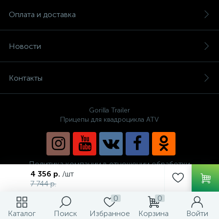
Оплата и доставка
Новости
Контакты
Gorilla Trailer
Прицепы для квадроцикла ATV
Политика компании в отношении обработки
персональных данных
4 356 р.
/шт
7 744 р.
0
0
Каталог
Поиск
Избранное
Корзина
Войти