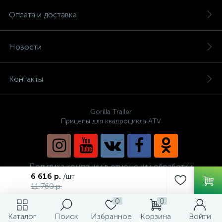
Оплата и доставка
Новости
Контакты
Gorilla Trailer
Прицепы для квадроцикла ATV
Политика компании в отношении обработки
персональных данных
6 616 р.
/шт
11 760 р.
0
0
Каталог
Поиск
Избранное
Корзина
Войти