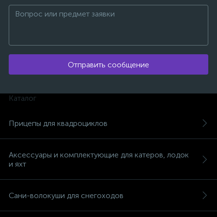
Отправить сообщение
ых
Каталог
Прицепы для квадроциклов
Аксессуары и комплектующие для катеров, лодок
и яхт
Сани-волокуши для снегоходов