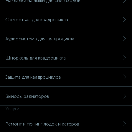
Накладки на лыжи для снегоходов
Снегоотвал для квадроцикла
Аудиосистема для квадроцикла
Шноркель для квадроцикла
Защита для квадроциклов
Выносы радиаторов
Услуги
каты
Ремонт и тюнинг лодок и катеров