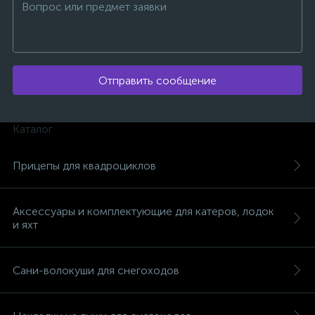
Отправить сообщение
ых
Каталог
Прицепы для квадроциклов
Аксессуары и комплектующие для катеров, лодок
и яхт
Сани-волокуши для снегоходов