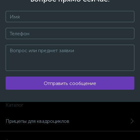
ых
Отправить сообщение
Каталог
Прицепы для квадроциклов