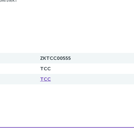
омплект
ZKTCC00555
ТСС
ТСС