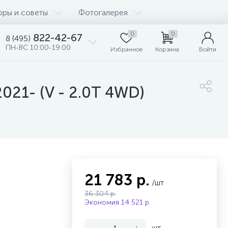
оры и советы
Фотогалерея
0
0
822-42-67
8 (495)
ПН-ВС 10:00-19:00
Избранное
Корзина
Войти
021- (V - 2.0T 4WD)
21 783 р.
/шт
36 304 р.
Экономия 14 521 р.
-
+
шт