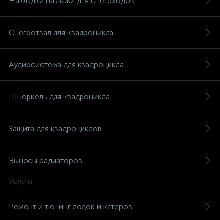
Накладки на лыжи для снегоходов
Снегоотвал для квадроцикла
Аудиосистема для квадроцикла
Шноркель для квадроцикла
Защита для квадроциклов
Выносы радиаторов
Услуги
каты
Ремонт и тюнинг лодок и катеров