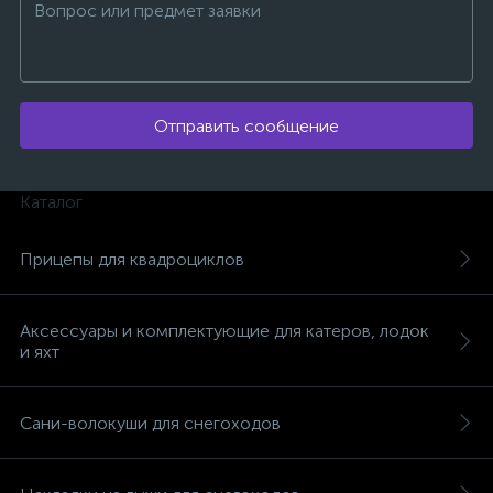
Отправить сообщение
ых
Каталог
Прицепы для квадроциклов
Аксессуары и комплектующие для катеров, лодок
и яхт
Сани-волокуши для снегоходов