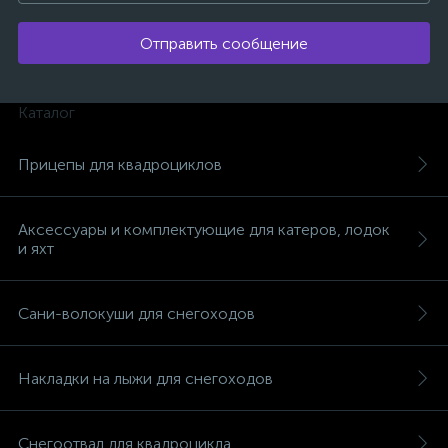
Отправить сообщение
Каталог
Прицепы для квадроциклов
Аксессуары и комплектующие для катеров, лодок
и яхт
Сани-волокуши для снегоходов
каты
Накладки на лыжи для снегоходов
Снегоотвал для квадроцикла