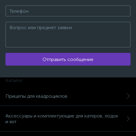
Отправить сообщение
Каталог
Прицепы для квадроциклов
каты
Аксессуары и комплектующие для катеров, лодок
и яхт