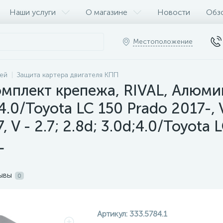
Наши услуги
О магазине
Новости
Обз
Местоположение
ей
Защита картера двигателя КПП
омплект крепежа, RIVAL, Алюмин
 4.0/Toyota LC 150 Prado 2017-, V
 V - 2.7; 2.8d; 3.0d;4.0/Toyota
L
ывы
0
Артикул:
333.5784.1