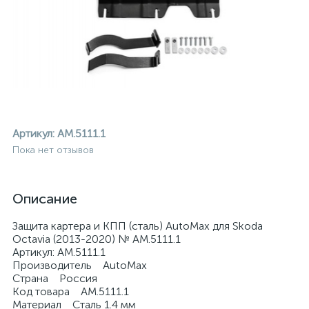
Артикул:
AM.5111.1
Пока нет отзывов
Описание
Защита картера и КПП (сталь) AutoMax для Skoda
Octavia (2013-2020) № AM.5111.1
Артикул: AM.5111.1
Производитель AutoMax
ие
Страна Россия
Код товара AM.5111.1
Материал Сталь 1.4 мм