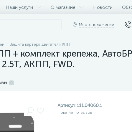
Наши услуги
О магазине
Новости
Обз
Местоположение
ей
Защита картера двигателя КПП
ПП + комплект крепежа, АвтоБРО
- 2.5T, АКПП, FWD.
ывы
0
Артикул:
111.04060.1
Пока нет отзывов