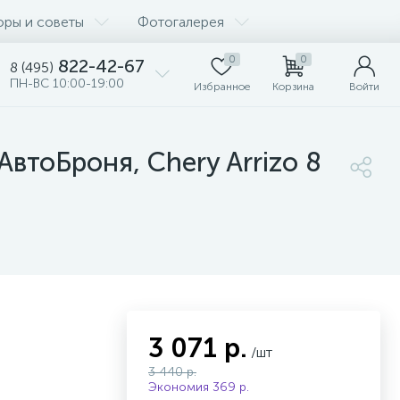
оры и советы
Фотогалерея
0
0
822-42-67
8 (495)
ПН-ВС 10:00-19:00
Избранное
Корзина
Войти
втоБроня, Chery Arrizo 8
3 071 р.
/шт
3 440 р.
Экономия 369 р.