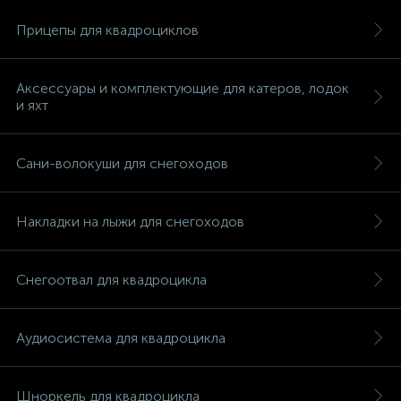
Прицепы для квадроциклов
Аксессуары и комплектующие для катеров, лодок
и яхт
вщики
Сани-волокуши для снегоходов
Накладки на лыжи для снегоходов
Снегоотвал для квадроцикла
Аудиосистема для квадроцикла
Шноркель для квадроцикла