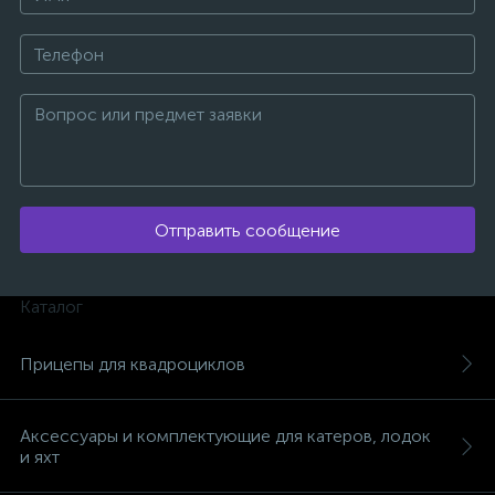
Отправить сообщение
Каталог
Прицепы для квадроциклов
каты
Аксессуары и комплектующие для катеров, лодок
и яхт