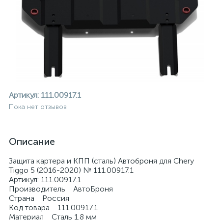
Артикул:
111.00917.1
Пока нет отзывов
Описание
Защита картера и КПП (сталь) Автоброня для Chery
Tiggo 5 (2016-2020) № 111.00917.1
Артикул: 111.00917.1
Производитель АвтоБроня
ие
Страна Россия
Код товара 111.00917.1
Материал Сталь 1.8 мм