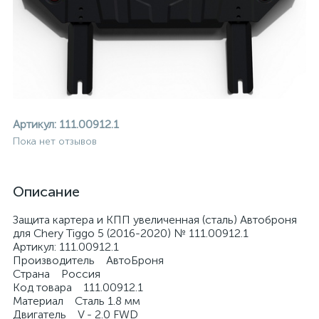
Артикул:
111.00912.1
Пока нет отзывов
Описание
Защита картера и КПП увеличенная (сталь) Автоброня
для Chery Tiggo 5 (2016-2020) № 111.00912.1
Артикул: 111.00912.1
Производитель АвтоБроня
Страна Россия
ие
Код товара 111.00912.1
Материал Сталь 1.8 мм
Двигатель V - 2.0 FWD