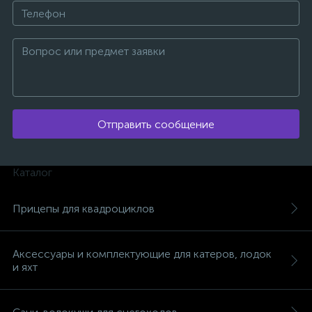
вщики
Отправить сообщение
Каталог
Прицепы для квадроциклов
Аксессуары и комплектующие для катеров, лодок
и яхт