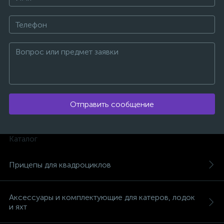
Отправить сообщение
Каталог
Прицепы для квадроциклов
каты
Аксессуары и комплектующие для катеров, лодок
и яхт