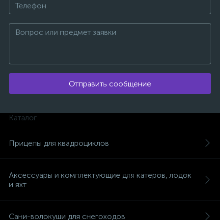
Отправить сообщение
Каталог
Прицепы для квадроциклов
Аксессуары и комплектующие для катеров, лодок
и яхт
каты
Сани-волокуши для снегоходов