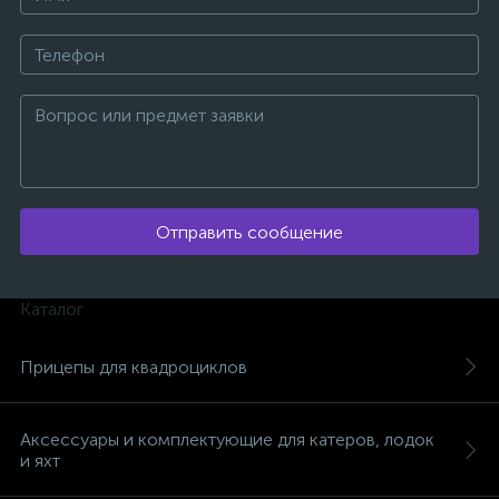
Отправить сообщение
Каталог
Прицепы для квадроциклов
каты
Аксессуары и комплектующие для катеров, лодок
и яхт