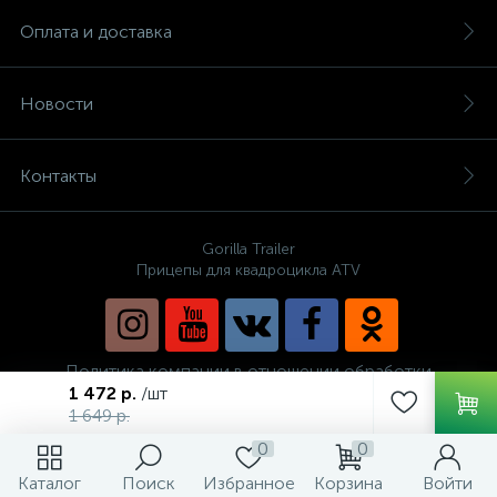
Оплата и доставка
Новости
Контакты
Gorilla Trailer
Прицепы для квадроцикла ATV
Политика компании в отношении обработки
персональных данных
1 472 р.
/шт
1 649 р.
0
0
Каталог
Поиск
Избранное
Корзина
Войти