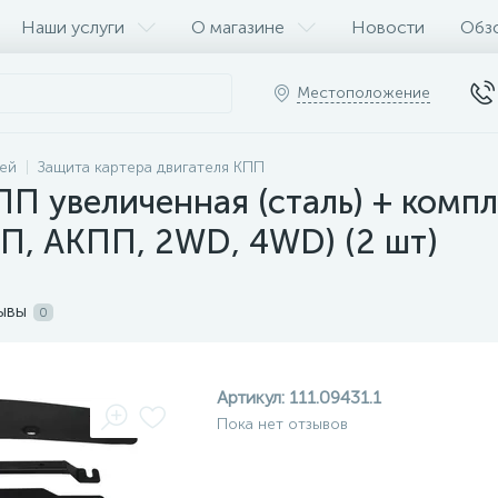
Наши услуги
О магазине
Новости
Обз
Местоположение
ей
Защита картера двигателя КПП
П увеличенная (сталь) + компл
ПП, АКПП, 2WD, 4WD) (2 шт)
ывы
0
Артикул:
111.09431.1
Пока нет отзывов