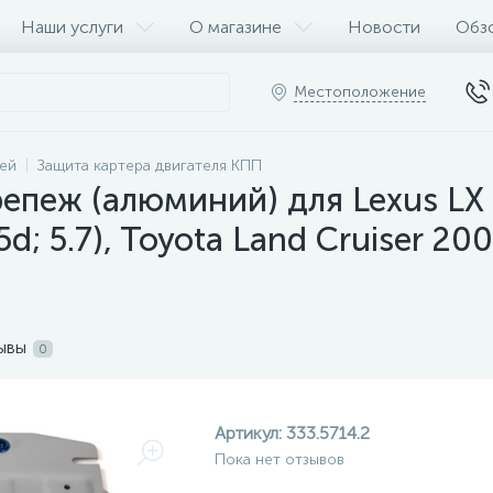
Наши услуги
О магазине
Новости
Обз
Местоположение
ей
Защита картера двигателя КПП
епеж (алюминий) для Lexus LX 2
d; 5.7), Toyota Land Cruiser 200
ывы
0
Артикул:
333.5714.2
Пока нет отзывов