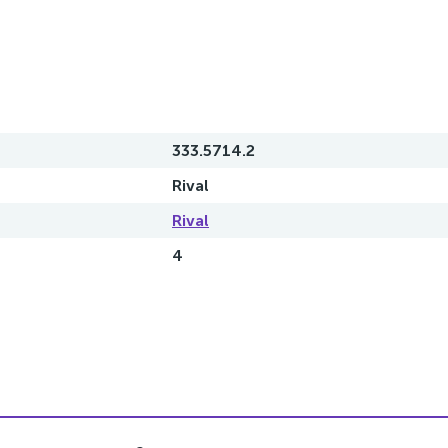
333.5714.2
Rival
Rival
4