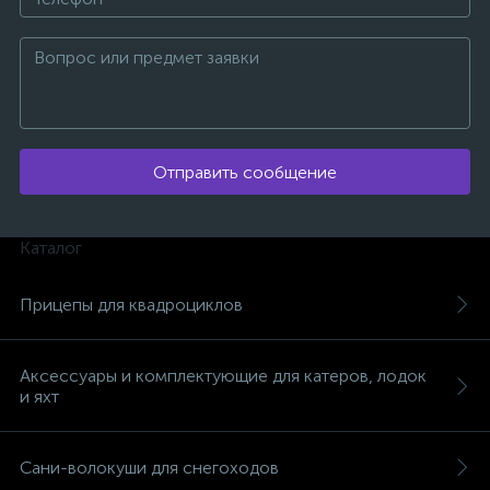
Отправить сообщение
Каталог
Прицепы для квадроциклов
Аксессуары и комплектующие для катеров, лодок
и яхт
каты
Сани-волокуши для снегоходов