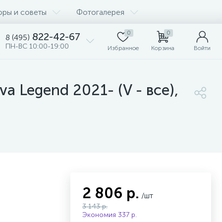
оры и советы
Фотогалерея
0
0
822-42-67
8 (495)
ПН-ВС 10:00-19:00
Избранное
Корзина
Войти
a Legend 2021- (V - все),
2 806 р.
/шт
3 143 р.
Экономия 337 р.