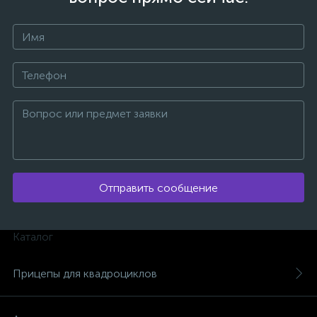
Отправить сообщение
Каталог
каты
Прицепы для квадроциклов