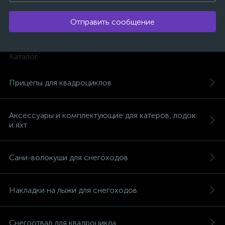
Отправить сообщение
Каталог
Прицепы для квадроциклов
Аксессуары и комплектующие для катеров, лодок
и яхт
Сани-волокуши для снегоходов
каты
Накладки на лыжи для снегоходов
Снегоотвал для квадроцикла