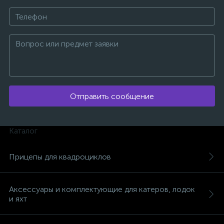
Отправить сообщение
Каталог
Прицепы для квадроциклов
каты
Аксессуары и комплектующие для катеров, лодок
и яхт