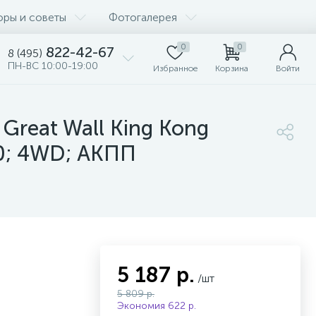
оры и советы
Фотогалерея
0
0
822-42-67
8 (495)
ПН-ВС 10:00-19:00
Избранное
Корзина
Войти
Great Wall King Kong
,0; 4WD; АКПП
5 187 р.
/шт
5 809 р.
Экономия 622 р.