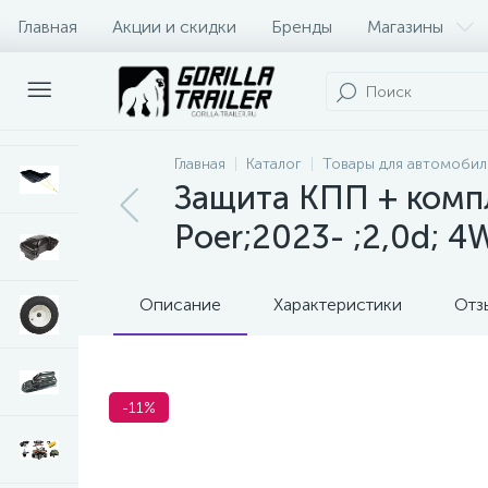
Главная
Акции и скидки
Бренды
Магазины
Оплата и доставка
Контакты
Главная
Каталог
Товары для автомобил
Защита КПП + компл
Poer;2023- ;2,0d; 
Описание
Характеристики
Отз
-11%