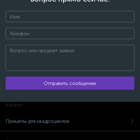
ых
Отправить сообщение
Каталог
Прицепы для квадроциклов