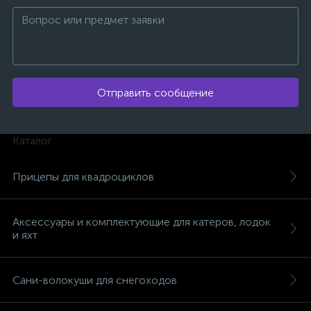
Отправить сообщение
ых
Каталог
Прицепы для квадроциклов
Аксессуары и комплектующие для катеров, лодок
и яхт
Сани-волокуши для снегоходов